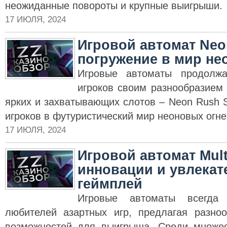
неожиданные повороты и крупные выигрыши.
17 ИЮЛЯ, 2024
Игровой автомат Neon
погружение в мир не
Игровые автоматы продолжа
игроков своим разнообразием
ярких и захватывающих слотов – Neon Rush Sp
игроков в футуристический мир неоновых огне
17 ИЮЛЯ, 2024
Игровой автомат Multi
инновации и увлека
геймплей
Игровые автоматы всегда 
любителей азартных игр, предлагая разно
возможностей для выигрыша. Среди множес