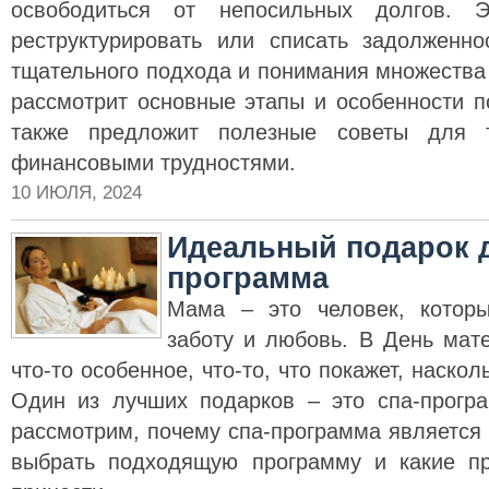
освободиться от непосильных долгов. Э
реструктурировать или списать задолженно
тщательного подхода и понимания множества
рассмотрит основные этапы и особенности п
также предложит полезные советы для т
финансовыми трудностями.
10 ИЮЛЯ, 2024
Идеальный подарок д
программа
Мама – это человек, которы
заботу и любовь. В День мат
что-то особенное, что-то, что покажет, наско
Один из лучших подарков – это спа-прогр
рассмотрим, почему спа-программа является
выбрать подходящую программу и какие п