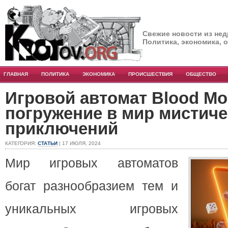
Свежие новости из нед
Политика, экономика, 
ГЛАВНАЯ
ПОЛИТИКА
ЭКОНОМИКА
ПРОИСШЕСТВИЯ
ОБЩЕСТВО
Игровой автомат Blood Mo
погружение в мир мистиче
приключений
КАТЕГОРИЯ:
СТАТЬИ
| 17 ИЮЛЯ, 2024
Мир игровых автоматов
богат разнообразием тем и
уникальных игровых