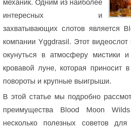
механик. Одним из наиболее
интересных и
захватывающих слотов является Bl
компании Yggdrasil. Этот видеослот
окунуться в атмосферу мистики и
кровавой луне, которая приносит 
повороты и крупные выигрыши.
В этой статье мы подробно рассмо
преимущества Blood Moon Wild
несколько полезных советов для