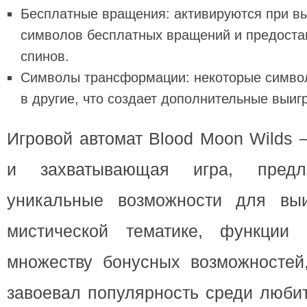
Бесплатные вращения: активируются при в
символов бесплатных вращений и предоста
спинов.
Символы трансформации: некоторые симво
в другие, что создает дополнительные выи
Игровой автомат Blood Moon Wilds 
и захватывающая игра, предл
уникальные возможности для выи
мистической тематике, функции
множеству бонусных возможностей,
завоевал популярность среди любит