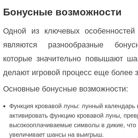
Бонусные возможности
Одной из ключевых особенностей
являются разнообразные бонус
которые значительно повышают ш
делают игровой процесс еще более
Основные бонусные возможности:
Функция кровавой луны: лунный календарь
активировать функцию кровавой луны, пре
высокооплачиваемые символы в дикие, что
увеличивает шансы на выигрыш.