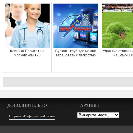
Клиника Паритет на
Вулкан - клуб, где можно
Удачные ставки н
Московском 173
заработать с легкостью
на Stavki1.
ДОПОЛНИТЕЛЬНО
АРХИВЫ
Архивы
О проекте
Информация
Статьи