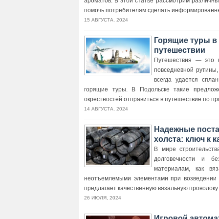
ароматов. В этой статье рассмотрим различные
помочь потребителям сделать информированн
15 АВГУСТА, 2024
Горящие туры в
путешествии
Путешествия — это н
повседневной рутины,
всегда удается спла
горящие туры. В Подольске такие предлож
окрестностей отправиться в путешествие по пр
14 АВГУСТА, 2024
Надежные поста
холста: ключ к
В мире строительст
долговечности и бе
материалам, как вя
неотъемлемыми элементами при возведении н
предлагает качественную вязальную проволоку 
26 ИЮЛЯ, 2024
Игровой автомат 