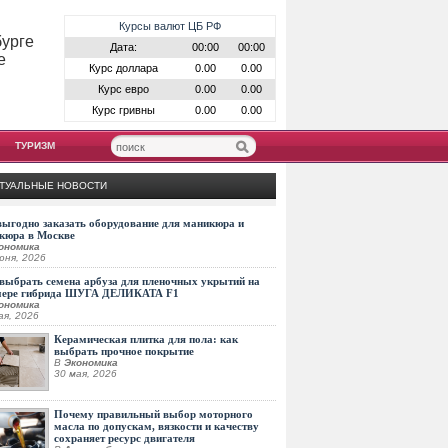
Курсы валют ЦБ РФ
бурге
Дата:
00:00
00:00
е
Курс доллара
0.00
0.00
Курс евро
0.00
0.00
Курс гривны
0.00
0.00
ТУРИЗМ
ТУАЛЬНЫЕ НОВОСТИ
выгодно заказать оборудование для маникюра и
кюра в Москве
ономика
юня, 2026
выбрать семена арбуза для пленочных укрытий на
мере гибрида ШУГА ДЕЛИКАТА F1
ономика
ая, 2026
Керамическая плитка для пола: как
выбрать прочное покрытие
В
Экономика
30 мая, 2026
Почему правильный выбор моторного
масла по допускам, вязкости и качеству
сохраняет ресурс двигателя