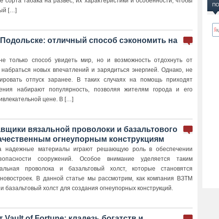
 сорта табака на развес, их характеристики и особенности, чтобы
ПО
ый […]
 Подольске: отличный способ сэкономить на
е только способ увидеть мир, но и возможность отдохнуть от
 набраться новых впечатлений и зарядиться энергией. Однако, не
нировать отпуск заранее. В таких случаях на помощь приходят
ения набирают популярность, позволяя жителям города и его
ивлекательной цене. В […]
вщики вязальной проволоки и базальтового
 качественным огнеупорным конструкциям
ва надежные материалы играют решающую роль в обеспечении
зопасности сооружений. Особое внимание уделяется таким
зальная проволока и базальтовый холст, которые становятся
овостроек. В данной статье мы рассмотрим, как компания ВЗТМ
и базальтовый холст для создания огнеупорных конструкций.
Vault of Fortune: кладезь богатств и