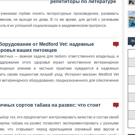
репетиторы по литературе
ученикам глубже понять литературные произведения, развивать
аменам, не выходя из дома. В то же время, для детей с речевыми
оль в их успешной социализации и академическом прогрессе.
Э
борудование от Medford Vet: надежные
оровья ваших питомцев
вотных — важная задача для любого ответственного владельца, и
ддержании этого здоровья играет качественное ветеринарное
ринарные клиники и частные практики нуждаются в надежных
ить своим пациентам лучший уход. Интернет-магазин Medford Vet
о ветеринарного оборудования, предназначенного для обеспечения
чных сортов табака на развес: что стоит
выбор тех, кто предпочитает контролировать качество и состав своей
окупка табака на развес позволяет экспериментировать с разными
ми, что открывает перед курильщиком огромный мир вкусов и