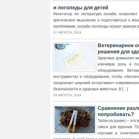
и логопеды для детей
Репетитор по литературе онлайн позволяет 
критическое мышление и подготовиться к экз
проблемами, онлайн-логопеды играют важную р
27 АВГУСТА, 2024
Ветеринарное о
решения для зд
Здоровье домашних жи
ключевую роль в по
оборудование. Вете
инструментах и оборудовании, чтобы обеспеч
предлагает широкий ассортимент современног
безопасности и здоровья животных. В […]
24 АВГУСТА, 2024
Сравнение разли
попробовать?
Табак на развес – это 
смеси для курения. П
сортами и сочетания