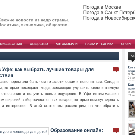
Погода в Москве
Погода в Санкт-Петер
Погода в Новосибирск
Свежие новости из недр страны.
Политика, экономика, общество.
РОИСШЕСТВИЯ
ОБЩЕСТВО
АВТОМОБИЛИ
НАУКА И ТЕХНИКА
СПОРТ
АК
Где 
в Уфе: как выбрать лучшие товары для
педи
В
Эк
ствия
24 и
авно перестали быть чем-то экзотическим и непонятным. Сегодня
Как 
ы, которые посещают люди, желающие улучшить свою интимную
при
В
Эк
ь отношения и получить новые ощущения. В Уфе интим-магазин
31 м
там широкий выбор качественных товаров, которые помогут сделать
 и интереснее. В этой статье мы рассмотрим, на что обратить
Образование онлайн: