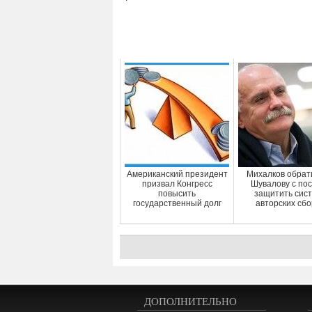
Американский президент
Михалков обрат
призвал Конгресс
Шувалову с по
повысить
защитить сис
государственный долг
авторских сб
ДОПОЛНИТЕЛЬНО