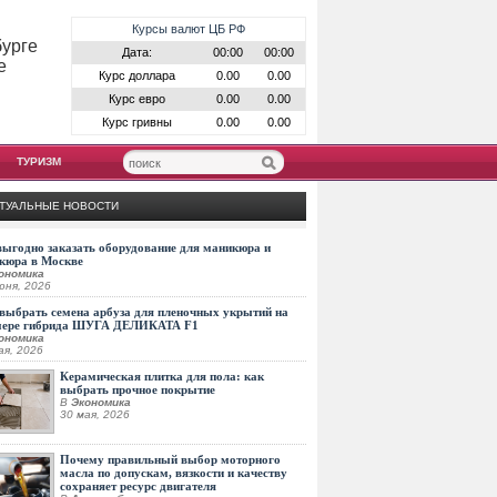
Курсы валют ЦБ РФ
бурге
Дата:
00:00
00:00
е
Курс доллара
0.00
0.00
Курс евро
0.00
0.00
Курс гривны
0.00
0.00
ТУРИЗМ
ТУАЛЬНЫЕ НОВОСТИ
выгодно заказать оборудование для маникюра и
кюра в Москве
ономика
юня, 2026
выбрать семена арбуза для пленочных укрытий на
мере гибрида ШУГА ДЕЛИКАТА F1
ономика
ая, 2026
Керамическая плитка для пола: как
выбрать прочное покрытие
В
Экономика
30 мая, 2026
Почему правильный выбор моторного
масла по допускам, вязкости и качеству
сохраняет ресурс двигателя