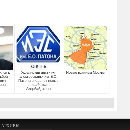
ился к
Украинский институт
Новые границы Москвы
сьбой
электросварки им. Е.О.
тему
Патона внедряет новые
оров
разработки в
Азербайджане
АРХИВЫ