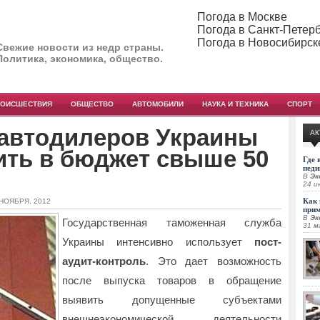
Погода в Москве
Погода в Санкт-Петер
Погода в Новосибирск
Свежие новости из недр страны.
Политика, экономика, общество.
РОИСШЕСТВИЯ
ОБЩЕСТВО
АВТОМОБИЛИ
НАУКА И ТЕХНИКА
СПОРТ
 автодилеров Украины
АК
ить в бюджет свыше 50
Где 
педи
В
Эк
24 и
Как 
 НОЯБРЯ, 2012
при
В
Эк
Государственная таможенная служба
31 м
Украины интенсивно использует
пост-
аудит-контроль
.
Это дает возможность
после выпуска товаров в обращение
выявить допущенные субъектами
внешнеэкономической деятельности