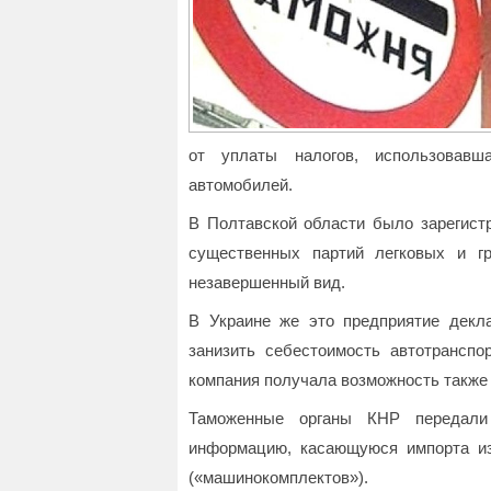
от уплаты налогов, использовавш
автомобилей.
В Полтавской области было зарегист
существенных партий легковых и г
незавершенный вид.
В Украине же это предприятие декла
занизить себестоимость автотранспо
компания получала возможность также
Таможенные органы КНР передали
информацию, касающуюся импорта из
(«машинокомплектов»).