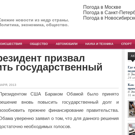
Погода в Москве
Погода в Санкт-Петер
Погода в Новосибирск
Свежие новости из недр страны.
Политика, экономика, общество.
РОИСШЕСТВИЯ
ОБЩЕСТВО
АВТОМОБИЛИ
НАУКА И ТЕХНИКА
СПОРТ
резидент призвал
АК
ить государственный
Где 
педи
В
Эк
24 и
Как 
ВАРЯ, 2013
при
В
Эк
Президентом США Бараком Обамой было принято
31 м
решение вновь повысить государственный долг и
возобновить прежнее финансирование правительства.
Обама уверенно заявил о том, что для данного решения
достаточно необходимых голосов.