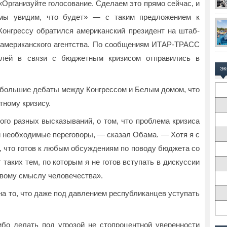
«Организуйте голосование. Сделаем это прямо сейчас, и
мы увидим, что будет» — с таким предложением к
Конгрессу обратился американский президент на штаб-
 американского агентства. По сообщениям ИТАР-ТРАСС
елей в связи с бюджетным кризисом отправились в
Э
большие дебаты между Конгрессом и Белым домом, что
тному кризису.
о разных высказываний, о том, что проблема кризиса
и необходимые переговоры, — сказал Обама. — Хотя я с
ь, что готов к любым обсуждениям по поводу бюджета со
таких тем, по которым я не готов вступать в дискуссии
авому смыслу человечества».
а то, что даже под давлением республиканцев уступать
ибо делать под угрозой не стопроцентной уверенности