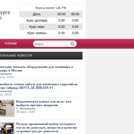
Курсы валют ЦБ РФ
бурге
Дата:
00:00
00:00
е
Курс доллара
0.00
0.00
Курс евро
0.00
0.00
Курс гривны
0.00
0.00
ТУРИЗМ
ТУАЛЬНЫЕ НОВОСТИ
выгодно заказать оборудование для маникюра и
кюра в Москве
ономика
юня, 2026
выбрать семена арбуза для пленочных укрытий на
мере гибрида ШУГА ДЕЛИКАТА F1
ономика
ая, 2026
Керамическая плитка для пола: как
выбрать прочное покрытие
В
Экономика
30 мая, 2026
Почему правильный выбор моторного
масла по допускам, вязкости и качеству
сохраняет ресурс двигателя