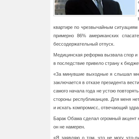
квартире по чрезвычайным ситуациям
примерно 86% американских спасат
бессодержательный отпуск.
Медицинская реформа вызвала спор и 
в последствие привело страну к бюдже
«За минувшие выходные я слышал мног
заключается в отказе президента вест
самого начала года не устою повторят
стороны республиканцев. Для меня нет 
и искать компромисс, отвечающий здр
Барак Обама сделал огромный акцент н
он не намерен.
«Я заявляю о том, что не могу что-л