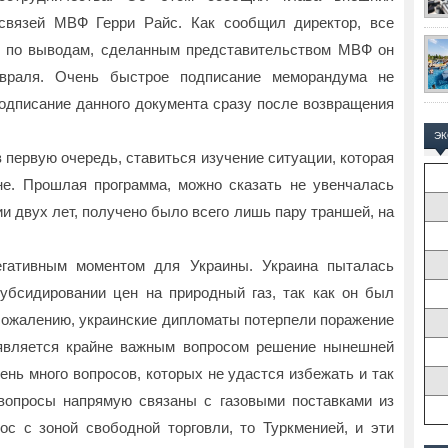
связей МВФ Герри Райс. Как сообщил директор, все
у по выводам, сделанным представительством МВФ он
враля. Очень быстрое подписание меморандума не
подписание данного документа сразу после возвращения
Э
 первую очередь, ставиться изучение ситуации, которая
е. Прошлая программа, можно сказать не увенчалась
ии двух лет, получено было всего лишь пару траншей, на
егативным моментом для Украины. Украина пыталась
убсидировании цен на природный газ, так как он был
к сожалению, украинские дипломаты потерпели поражение
 является крайне важным вопросом решение нынешней
нь много вопросов, которых не удастся избежать и так
вопросы напрямую связаны с газовыми поставками из
с с зоной свободной торговли, то Туркменией, и эти