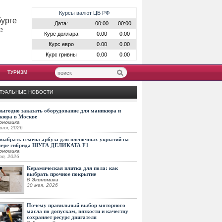
Курсы валют ЦБ РФ
бурге
Дата:
00:00
00:00
е
Курс доллара
0.00
0.00
Курс евро
0.00
0.00
Курс гривны
0.00
0.00
ТУРИЗМ
ТУАЛЬНЫЕ НОВОСТИ
выгодно заказать оборудование для маникюра и
кюра в Москве
ономика
юня, 2026
выбрать семена арбуза для пленочных укрытий на
мере гибрида ШУГА ДЕЛИКАТА F1
ономика
ая, 2026
Керамическая плитка для пола: как
выбрать прочное покрытие
В
Экономика
30 мая, 2026
Почему правильный выбор моторного
масла по допускам, вязкости и качеству
сохраняет ресурс двигателя