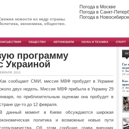
Погода в Москве
Погода в Санкт-Петер
Погода в Новосибирск
Свежие новости из недр страны.
Политика, экономика, общество.
РОИСШЕСТВИЯ
ОБЩЕСТВО
АВТОМОБИЛИ
НАУКА И ТЕХНИКА
СПОРТ
вую программу
АК
с Украиной
Где 
педи
В
Эк
ФЕВРАЛЯ, 2013
24 и
Как сообщают СМИ, миссия МВФ пробудет в Украине
Как 
при
В
Эк
около двух недель. Миссия МВФ прибыла в Украину 29
31 м
января, по приблизительным оценкам она пробудет в
стране где-то до 12 февраля.
В данный момент в Киеве обсуждаются широкая
экономическая политика и возможные новые пути
сотрудничества. Об этом сообщил глава внешних