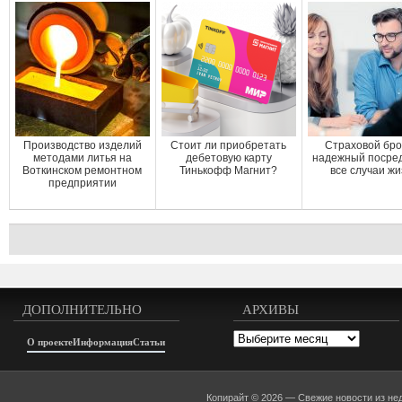
Производство изделий
Стоит ли приобретать
Страховой бро
методами литья на
дебетовую карту
надежный посред
Воткинском ремонтном
Тинькофф Магнит?
все случаи ж
предприятии
ДОПОЛНИТЕЛЬНО
АРХИВЫ
Архивы
О проекте
Информация
Статьи
Копирайт © 2026 —
Свежие новости из не