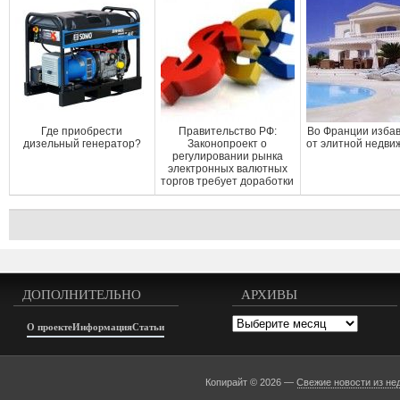
Где приобрести
Правительство РФ:
Во Франции изба
дизельный генератор?
Законопроект о
от элитной недви
регулировании рынка
электронных валютных
торгов требует доработки
ДОПОЛНИТЕЛЬНО
АРХИВЫ
Архивы
О проекте
Информация
Статьи
Копирайт © 2026 —
Свежие новости из не