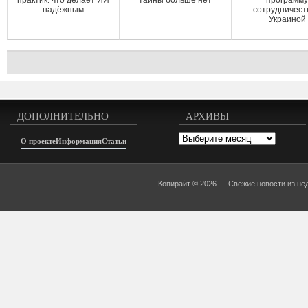
практик: что делает ИИ
тайны больше нет
программ
надёжным
сотрудничест
Украиной
ДОПОЛНИТЕЛЬНО
АРХИВЫ
Архивы
О проекте
Информация
Статьи
Копирайт © 2026 —
Свежие новости из не