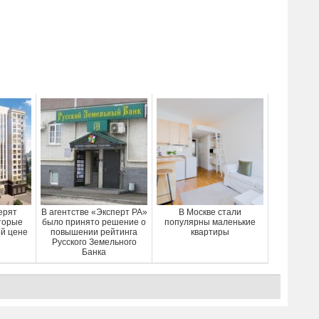
ерят
В агентстве «Эксперт РА»
В Москве стали
оторые
было принято решение о
популярны маленькие
ой цене
повышении рейтинга
квартиры
Русского Земельного
Банка