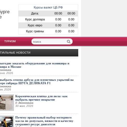
Курсы валют ЦБ РФ
бурге
Дата:
00:00
00:00
е
Курс доллара
0.00
0.00
Курс евро
0.00
0.00
Курс гривны
0.00
0.00
ТУРИЗМ
ТУАЛЬНЫЕ НОВОСТИ
выгодно заказать оборудование для маникюра и
кюра в Москве
ономика
юня, 2026
выбрать семена арбуза для пленочных укрытий на
мере гибрида ШУГА ДЕЛИКАТА F1
ономика
ая, 2026
Керамическая плитка для пола: как
выбрать прочное покрытие
В
Экономика
30 мая, 2026
Почему правильный выбор моторного
масла по допускам, вязкости и качеству
сохраняет ресурс двигателя