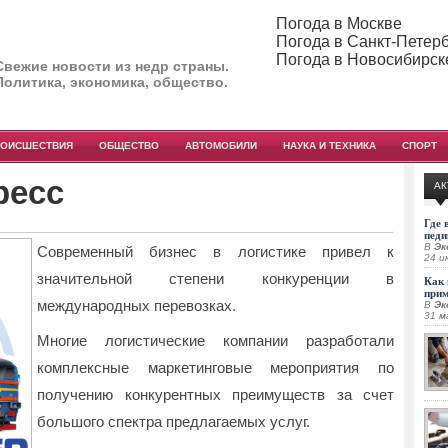
Погода в Москве
Погода в Санкт-Петер
Погода в Новосибирск
Свежие новости из недр страны.
Политика, экономика, общество.
РОИСШЕСТВИЯ
ОБЩЕСТВО
АВТОМОБИЛИ
НАУКА И ТЕХНИКА
СПОРТ
ресс
АК
Где 
педи
В
Эк
Современный бизнес в логистике привел к
24 и
значительной степени конкуренции в
Как 
при
международных перевозках.
В
Эк
31 м
Многие логистические компании разработали
комплексные маркетинговые мероприятия по
получению конкурентных преимуществ за счет
большого спектра предлагаемых услуг.