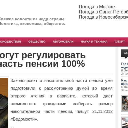
Погода в Москве
Погода в Санкт-Петер
Погода в Новосибирск
Свежие новости из недр страны.
Политика, экономика, общество.
РОИСШЕСТВИЯ
ОБЩЕСТВО
АВТОМОБИЛИ
НАУКА И ТЕХНИКА
СПОРТ
огут регулировать
АК
часть пенсии 100%
Где 
педи
В
Эк
24 и
Законопроект о накопительной части пенсии уже
Как 
при
В
Эк
подготовили к рассмотрению думой во время
31 м
второго чтения в варианте, который даст
возможность гражданами выбирать размер
накопительной части пенсии
, пишут 21.11.2012
«Ведомости».