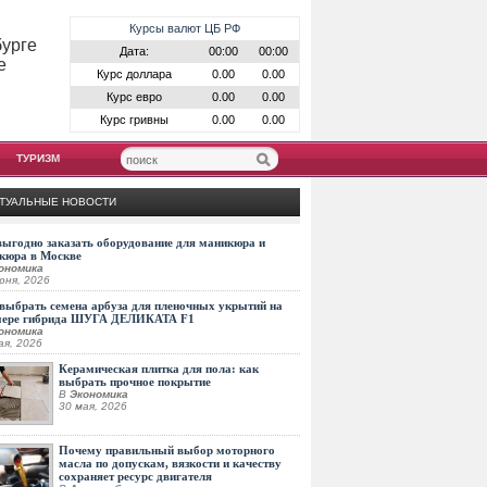
Курсы валют ЦБ РФ
бурге
Дата:
00:00
00:00
е
Курс доллара
0.00
0.00
Курс евро
0.00
0.00
Курс гривны
0.00
0.00
ТУРИЗМ
ТУАЛЬНЫЕ НОВОСТИ
выгодно заказать оборудование для маникюра и
кюра в Москве
ономика
юня, 2026
выбрать семена арбуза для пленочных укрытий на
мере гибрида ШУГА ДЕЛИКАТА F1
ономика
ая, 2026
Керамическая плитка для пола: как
выбрать прочное покрытие
В
Экономика
30 мая, 2026
Почему правильный выбор моторного
масла по допускам, вязкости и качеству
сохраняет ресурс двигателя