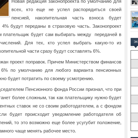
Новая редакция законопроекта по умолчанию для
всех, кто еще не успел распорядиться своей
пенсией, накопительная часть взноса будет
 4% будут переданы в страховую часть. Законопроект
ем плательщик будет сам выбирать между передачей в
ислений. Для тех, кто успел выбрать какую-то из
Э
опительной части сразу будут составлять 6%.
жан проект поправок. Причем Министерством финансов
у 6% по умолчанию для любого варианта пенсионных
но будет потратить по своему усмотрению.
дседателем Пенсионного фонда России признал, что при
танет более сложным, так как плательщику нужно будет
центных ставок не со своим работодателем, а с фондом
сли будет происходит уведомление работодателя об
лений, то это возможно еще более усугубит положение,
 намного чаще менять рабочее место.