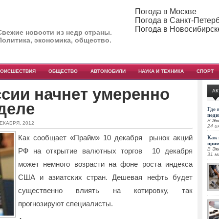
Погода в Москве
Погода в Санкт-Петер
Погода в Новосибирск
Свежие новости из недр страны.
Политика, экономика, общество.
РОИСШЕСТВИЯ
ОБЩЕСТВО
АВТОМОБИЛИ
НАУКА И ТЕХНИКА
СПОРТ
сии начнет умеренно
АК
еделе
Где 
педи
В
Эк
ДЕКАБРЯ, 2012
24 и
Как сообщает «Прайм» 10 декабря рынок акций
Как 
при
В
Эк
РФ на открытие валютных торгов 10 декабря
31 м
может немного возрасти на фоне роста индекса
США и азиатских стран.
Дешевая нефть будет
существенно влиять на котировку, так
прогнозируют специалисты.