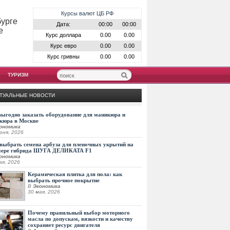
Курсы валют ЦБ РФ
бурге
Дата:
00:00
00:00
е
Курс доллара
0.00
0.00
Курс евро
0.00
0.00
Курс гривны
0.00
0.00
ТУРИЗМ
ТУАЛЬНЫЕ НОВОСТИ
выгодно заказать оборудование для маникюра и
кюра в Москве
ономика
юня, 2026
выбрать семена арбуза для пленочных укрытий на
мере гибрида ШУГА ДЕЛИКАТА F1
ономика
ая, 2026
Керамическая плитка для пола: как
выбрать прочное покрытие
В
Экономика
30 мая, 2026
Почему правильный выбор моторного
масла по допускам, вязкости и качеству
сохраняет ресурс двигателя