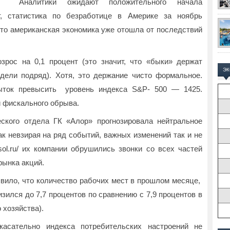
Аналитики ожидают положительного начала
т, статистика по безработице в Америке за ноябрь
что американская экономика уже отошла от последствий
зрос на 0,1 процент (это значит, что «быки» держат
Э
дели подряд). Хотя, это держание чисто формальное.
пыток превысить уровень индекса S&P- 500 — 1425.
й фискального обрыва.
ского отдела ГК «Алор» прогнозировала нейтральное
ак невзирая на ряд событий, важных изменений так и не
esol.ru/ их компании обрушились звонки со всех частей
рынка акций.
явило, что количество рабочих мест в прошлом месяце,
зился до 7,7 процентов по сравнению с 7,9 процентов в
 хозяйства).
касательно индекса потребительских настроений не