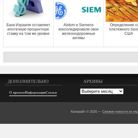
Банк Израиля оставляет
Alstom и Siemens
Определение с
ипотечную процентную
консолидировали свои
платёжного бал
ставку на том же уровне
железнодорожные
США
активы
ДОПОЛНИТЕЛЬНО
АРХИВЫ
Архивы
О проекте
Информация
Статьи
Копирайт © 2026 —
Свежие новости из не