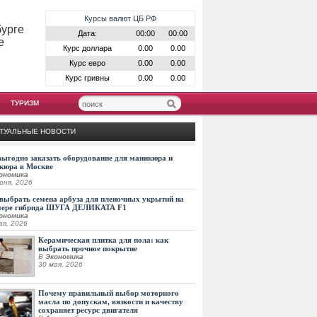
Курсы валют ЦБ РФ
бурге
Дата:
00:00
00:00
е
Курс доллара
0.00
0.00
Курс евро
0.00
0.00
Курс гривны
0.00
0.00
ТУРИЗМ
ТУАЛЬНЫЕ НОВОСТИ
выгодно заказать оборудование для маникюра и
кюра в Москве
ономика
юня, 2026
выбрать семена арбуза для пленочных укрытий на
мере гибрида ШУГА ДЕЛИКАТА F1
ономика
ая, 2026
Керамическая плитка для пола: как
выбрать прочное покрытие
В
Экономика
30 мая, 2026
Почему правильный выбор моторного
масла по допускам, вязкости и качеству
сохраняет ресурс двигателя