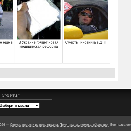
е еще в
В Украине грядет новая
Смерть чиновника в ДТП!
медицинская реформа
АРХИВЫ
рхивы
2026 —
Свежие новости из недр страны. Политика, экономика, общество.
. Все права со