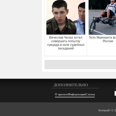
Вячеслав Челах хотел
Тело Макгерити вс
совершить попытку
России
суицида в зале судебных
заседаний
ДОПОЛНИТЕЛЬНО
А
О проекте
Информация
Статьи
Копирайт © 