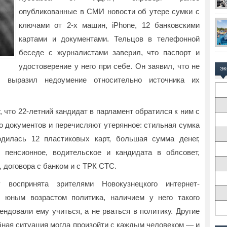
опубликованные в СМИ новости об утере сумки с
ключами от 2-х машин, iPhone, 12 банковскими
картами и документами. Тельцов в телефонной
беседе с журналистами заверил, что паспорт и
удостоверение у него при себе. Он заявил, что не
Э
 выразил недоумение относительно источника их
что 22-летний кандидат в парламент обратился к ним с
о документов и перечисляют утерянное: стильная сумка
одилась 12 пластиковых карт, большая сумма денег,
я пенсионное, водительское и кандидата в облсовет,
 договора с банком и с ТРК СТС.
 воспринята зрителями Новокузнецкого интернет-
 юным возрастом политика, наличием у него такого
ендовали ему учиться, а не рваться в политику. Другие
бная ситуация могла произойти с каждым человеком — и