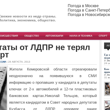
Погода в Москве
Погода в Санкт-Петер
Погода в Новосибирск
Свежие новости из недр страны.
Политика, экономика, общество.
РОИСШЕСТВИЯ
ОБЩЕСТВО
АВТОМОБИЛИ
НАУКА И ТЕХНИКА
СПОРТ
таты от ЛДПР не терял
АК
арт
Где 
педи
В
Эк
ССИИ
| 28 АВГУСТА, 2013
24 и
Жители Кемеровской области отреагировали
Как 
при
В
Эк
неоднозначно на появившуюся в СМИ
31 м
информацию о пропавших у кандидата в депутаты
ключах от 2-х автомобилей и 12-ти
пластиковых
банковских картах.Николай Тельцов, который
является кандидатом в Совет народных депутатов
Кузбасса от ЛДПР, опроверг ранее