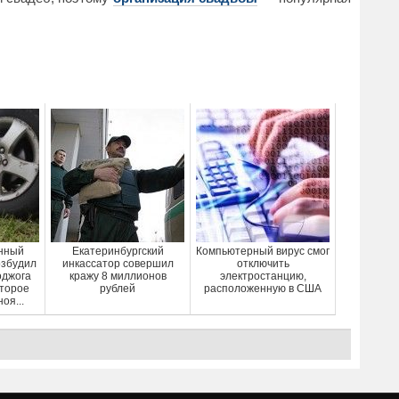
нный
Екатеринбургский
Компьютерный вирус смог
озбудил
инкассатор совершил
отключить
оджога
кражу 8 миллионов
электростанцию,
оторое
рублей
расположенную в США
оя...