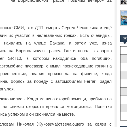
на Бориспольской трассе, поздним вечером 22
.
ичные СМИ, это ДТП, смерть Сергея Чекашкина и ещё
вии их участия в нелегальных гонках. Есть очевидцы,
Э
и начались на улице Бажана, а затем уже, из-за
ись на Борипольскую трассу. Где и попал в аварию
per SRT10, в котором находились оба погибших.
автомобиле пассажир, снимал происходившие гонки на
роисшествие, авария произошла на финише, когда
на, борясь за победу с автомобилем Ferrari, задел
рнулся.
 закончились. Когда машина скорой помощи, прибыла на
, не снижая скорости врезался мотоциклист. Попытки
ись успехом и он скончался на месте.
словам Николая Жуковича(отвечающего за связи с