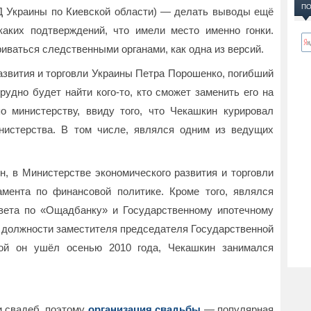
ПО
 Украины по Киевской области) — делать выводы ещё
каких подтверждений, что имели место именно гонки.
иваться следственными органами, как одна из версий.
азвития и торговли Украины Петра Порошенко, погибший
удно будет найти кого-то, кто сможет заменить его на
 министерству, ввиду того, что Чекашкин курировал
нистерства. В том числе, являлся одним из ведущих
н, в Министерстве экономического развития и торговли
мента по финансовой политике. Кроме того, являлся
вета по «Ощадбанку» и Государственному ипотечному
 должности заместителя председателя Государственной
рой он ушёл осенью 2010 года, Чекашкин занимался
и свадеб, поэтому
организация свадьбы
— популярная