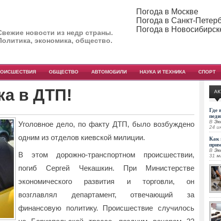
Погода в Москве
Погода в Санкт-Петер
Погода в Новосибирск
Свежие новости из недр страны.
Политика, экономика, общество.
РОИСШЕСТВИЯ
ОБЩЕСТВО
АВТОМОБИЛИ
НАУКА И ТЕХНИКА
СПОРТ
а в ДТП!
АК
Где 
педи
В
Эк
Уголовное дело, по факту ДТП, было возбуждено
24 и
одним из отделов киевской милиции.
Как 
при
В
Эк
В этом дорожно-транспортном происшествии,
31 м
погиб Сергей
Чекашкин. При Министерстве
экономического развития и торговли, он
возглавлял департамент, отвечающий за
финансовую политику. Происшествие случилось