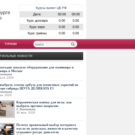
Курсы валют ЦБ РФ
бурге
Дата:
00:00
00:00
е
Курс доллара
0.00
0.00
Курс евро
0.00
0.00
Курс гривны
0.00
0.00
ТУРИЗМ
ТУАЛЬНЫЕ НОВОСТИ
выгодно заказать оборудование для маникюра и
кюра в Москве
ономика
юня, 2026
выбрать семена арбуза для пленочных укрытий на
мере гибрида ШУГА ДЕЛИКАТА F1
ономика
ая, 2026
Керамическая плитка для пола: как
выбрать прочное покрытие
В
Экономика
30 мая, 2026
Почему правильный выбор моторного
масла по допускам, вязкости и качеству
сохраняет ресурс двигателя