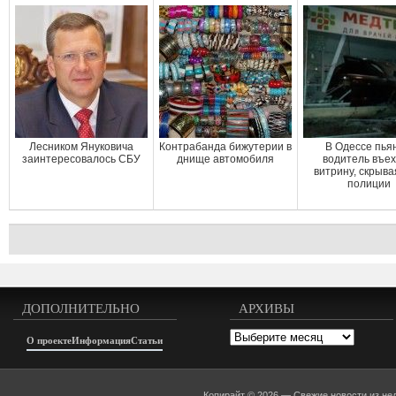
Лесником Януковича
Контрабанда бижутерии в
В Одессе пья
заинтересовалось СБУ
днище автомобиля
водитель въех
витрину, скрыва
полиции
ДОПОЛНИТЕЛЬНО
АРХИВЫ
Архивы
О проекте
Информация
Статьи
Копирайт © 2026 —
Свежие новости из не