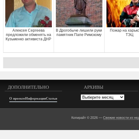
Алексея Сергеева
В Дрогобыче лишили руки
Пожар на харьк
предложили обменять на
памятник Папе Римскому
ТЭЦ
Кузьменко активиста ДНР
ДОПОЛНИТЕЛЬНО
АРХИВЫ
Архивы
О проекте
Информация
Статьи
Копирайт © 2026 —
Свежие новости из не