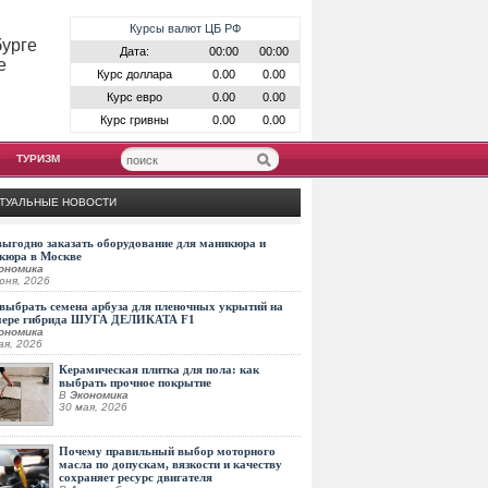
Курсы валют ЦБ РФ
бурге
Дата:
00:00
00:00
е
Курс доллара
0.00
0.00
Курс евро
0.00
0.00
Курс гривны
0.00
0.00
ТУРИЗМ
ТУАЛЬНЫЕ НОВОСТИ
выгодно заказать оборудование для маникюра и
кюра в Москве
ономика
юня, 2026
выбрать семена арбуза для пленочных укрытий на
мере гибрида ШУГА ДЕЛИКАТА F1
ономика
ая, 2026
Керамическая плитка для пола: как
выбрать прочное покрытие
В
Экономика
30 мая, 2026
Почему правильный выбор моторного
масла по допускам, вязкости и качеству
сохраняет ресурс двигателя