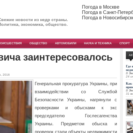
Погода в Москве
Погода в Санкт-Петер
Погода в Новосибирск
Свежие новости из недр страны.
Политика, экономика, общество.
РОИСШЕСТВИЯ
ОБЩЕСТВО
АВТОМОБИЛИ
НАУКА И ТЕХНИКА
СПОРТ
вича заинтересовалось
АК
Где 
педи
В
Эк
, 2016
24 и
Генеральная прокуратура Украины, при
Как 
при
В
Эк
взаимодействии со Службой
31 м
Безопасности Украины, нагрянули с
проверками и обысками к экс
председателю Гослесагенства
Украины. Предметом обыска и
проверок стали объекты недвижимости