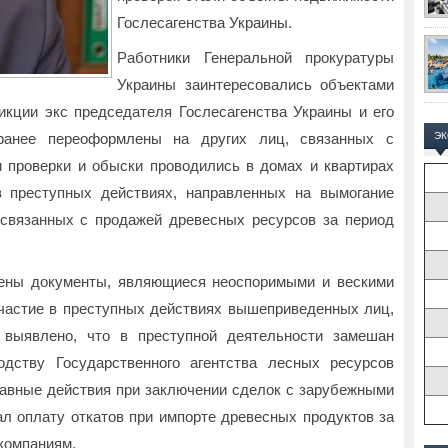
Гослесагенства Украины.
Работники Генеральной прокуратуры
Украины заинтересовались объектами
кции экс председателя Гослесагенства Украины и его
ранее переоформлены на других лиц, связанных с
Э
 проверки и обыски проводились в домах и квартирах
в преступных действиях, направленных на вымогание
связанных с продажей древесных ресурсов за период
жены документы, являющиеся неоспоримыми и вескими
частие в преступных действиях вышеприведенных лиц,
 выявлено, что в преступной деятельности замешан
одству Государственного агентства лесных ресурсов
авные действия при заключении сделок с зарубежными
л оплату откатов при импорте древесных продуктов за
 компаниям.