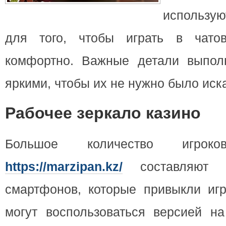
использу
для того, чтобы играть в чат
комфортно. Важные детали выпол
яркими, чтобы их не нужно было иска
Рабочее зеркало казино
Большое количество игроков
https://marzipan.kz/
составляют п
смартфонов, которые привыкли игр
могут воспользоваться версией на