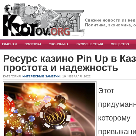
Свежие новости из нед
Политика, экономика, 
ГЛАВНАЯ
ПОЛИТИКА
ЭКОНОМИКА
ПРОИСШЕСТВИЯ
ОБЩЕСТВО
Ресурс казино Pin Up в Ка
простота и надежность
КАТЕГОРИЯ:
ИНТЕРЕСНЫЕ ЗАМЕТКИ
| 16 ФЕВРАЛЯ, 2022
Этот 
придума
которо
привыкани