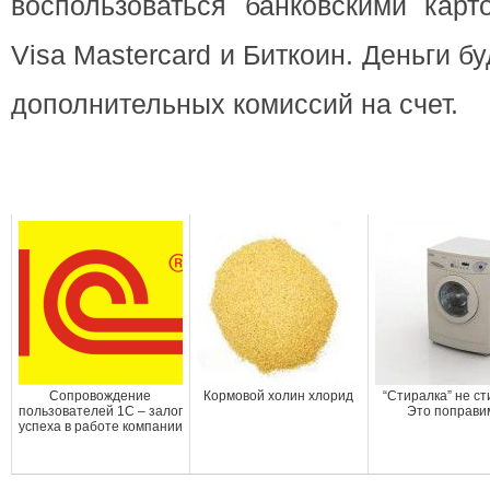
воспользоваться банковскими карт
Visa Mastercard и Биткоин. Деньги б
дополнительных комиссий на счет.
Сопровождение
Кормовой холин хлорид
“Стиралка” не с
пользователей 1С – залог
Это поправи
успеха в работе компании