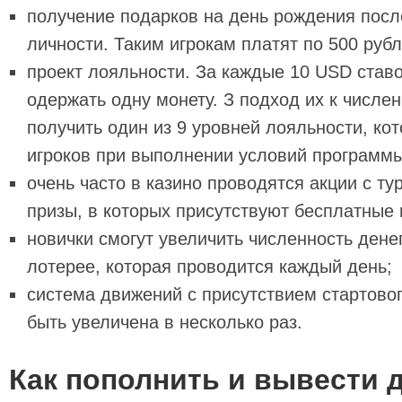
получение подарков на день рождения пос
личности. Таким игрокам платят по 500 рубл
проект лояльности. За каждые 10 USD ставо
одержать одну монету. З подход их к числе
получить один из 9 уровней лояльности, ко
игроков при выполнении условий программы
очень часто в казино проводятся акции с ту
призы, в которых присутствуют бесплатные
новички смогут увеличить численность денег
лотерее, которая проводится каждый день;
система движений с присутствием стартовог
быть увеличена в несколько раз.
Как пополнить и вывести д