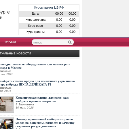
Курсы валют ЦБ РФ
бурге
Дата:
00:00
00:00
е
Курс доллара
0.00
0.00
Курс евро
0.00
0.00
Курс гривны
0.00
0.00
ТУРИЗМ
ТУАЛЬНЫЕ НОВОСТИ
выгодно заказать оборудование для маникюра и
кюра в Москве
ономика
юня, 2026
выбрать семена арбуза для пленочных укрытий на
мере гибрида ШУГА ДЕЛИКАТА F1
ономика
ая, 2026
Керамическая плитка для пола: как
выбрать прочное покрытие
В
Экономика
30 мая, 2026
Почему правильный выбор моторного
масла по допускам, вязкости и качеству
сохраняет ресурс двигателя