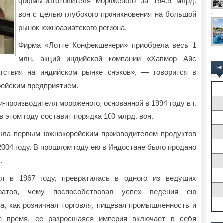
фирмы-изготовителя мороженого за 164.5 млрд.
вон с целью глубокого проникновения на большой
рынок южноазиатского региона.
Фирма «Лотте Конфекшенери» приобрела весь 1
млн. акций индийской компании «Хавмор Айс
Э
тствия на индийском рынке снэков», — говорится в
ейским предприятием.
производителя мороженого, основанной в 1994 году в г.
в этом году составит порядка 100 млрд. вон.
ыла первым южнокорейским производителем продуктов
004 году. В прошлом году ею в Индостане было продано
.
ая в 1967 году, превратилась в одного из ведущих
ератов, чему поспособствовал успех ведения ею
са, как розничная торговля, пищевая промышленность и
ее время, ее разросшаяся империя включает в себя