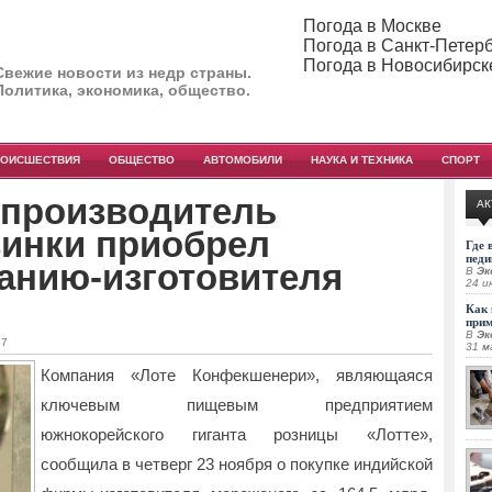
Погода в Москве
Погода в Санкт-Петер
Погода в Новосибирск
Свежие новости из недр страны.
Политика, экономика, общество.
РОИСШЕСТВИЯ
ОБЩЕСТВО
АВТОМОБИЛИ
НАУКА И ТЕХНИКА
СПОРТ
производитель
АК
зинки приобрел
Где 
педи
анию-изготовителя
В
Эк
24 и
Как 
при
В
Эк
17
31 м
Компания «Лоте Конфекшенери», являющаяся
ключевым пищевым предприятием
южнокорейского гиганта розницы «Лотте»,
сообщила в четверг 23 ноября о покупке индийской