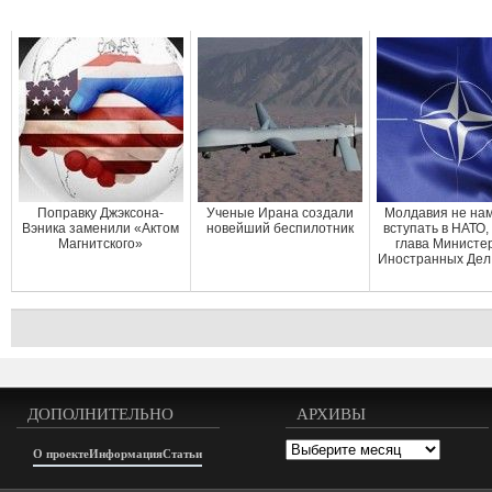
Поправку Джэксона-
Ученые Ирана создали
Молдавия не на
Вэника заменили «Актом
новейший беспилотник
вступать в НАТО,
Магнитского»
глава Министе
Иностранных Дел
ДОПОЛНИТЕЛЬНО
АРХИВЫ
Архивы
О проекте
Информация
Статьи