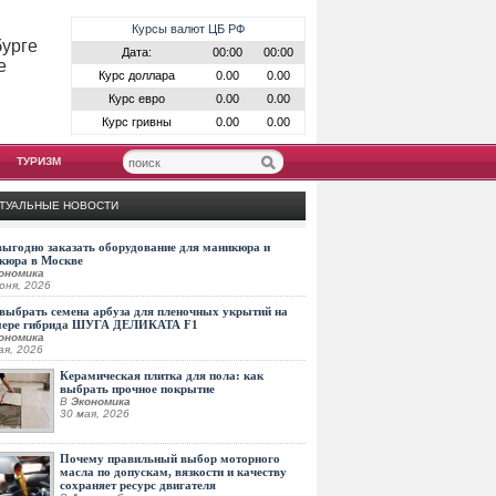
Курсы валют ЦБ РФ
бурге
Дата:
00:00
00:00
е
Курс доллара
0.00
0.00
Курс евро
0.00
0.00
Курс гривны
0.00
0.00
ТУРИЗМ
ТУАЛЬНЫЕ НОВОСТИ
выгодно заказать оборудование для маникюра и
кюра в Москве
ономика
юня, 2026
выбрать семена арбуза для пленочных укрытий на
мере гибрида ШУГА ДЕЛИКАТА F1
ономика
ая, 2026
Керамическая плитка для пола: как
выбрать прочное покрытие
В
Экономика
30 мая, 2026
Почему правильный выбор моторного
масла по допускам, вязкости и качеству
сохраняет ресурс двигателя