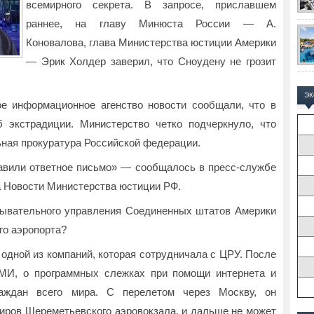
всемирного секрета. В запросе, приславшем
раннее, на главу Минюста России — А.
Коновалова, глава Министерства юстиции Америки
— Эрик Холдер заверил, что Сноудену не грозит
Э
е информационное агенство новости сообщали, что в
 экстрадиции. Министерство четко подчеркнуло, что
ьная прокуратура Российской федерации.
вили ответное письмо» — сообщалось в пресс-службе
а Новости Министерства юстиции РФ.
едывательного управления Соединенных штатов Америки
го аэропорта?
одной из компаний, которая сотрудничала с ЦРУ. После
СМИ, о программных слежках при помощи интернета и
аждан всего мира. С перелетом через Москву, он
жиров Шереметьевского аэровокзала, и дальше не может