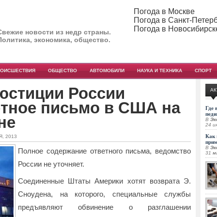
Погода в Москве
Погода в Санкт-Петер
Погода в Новосибирск
Свежие новости из недр страны.
Политика, экономика, общество.
РОИСШЕСТВИЯ
ОБЩЕСТВО
АВТОМОБИЛИ
НАУКА И ТЕХНИКА
СПОРТ
юстиции России
АК
етное письмо в США на
Где 
педи
не
В
Эк
24 и
Как 
Я, 2013
при
В
Эк
Полное содержание ответного письма, ведомство
31 м
России не уточняет.
Соединенные Штаты Америки хотят возврата Э.
Сноудена, на которого, специальные
службы
предъявляют обвинение о разглашении