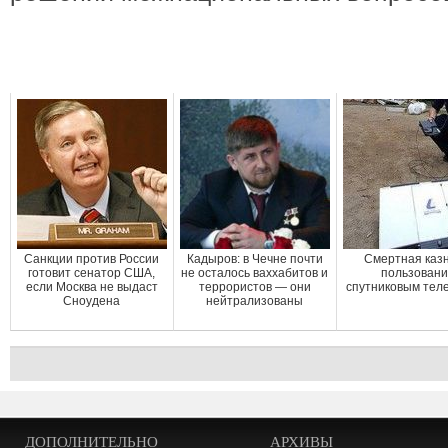
Санкции против России
Кадыров: в Чечне почти
Смертная казн
готовит сенатор США,
не осталось ваххабитов и
пользован
если Москва не выдаст
террористов — они
спутниковым те
Сноудена
нейтрализованы
ДОПОЛНИТЕЛЬНО
АРХИВЫ