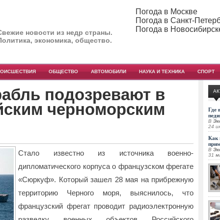
Погода в Москве
Погода в Санкт-Петер
Погода в Новосибирск
Свежие новости из недр страны.
Политика, экономика, общество.
РОИСШЕСТВИЯ
ОБЩЕСТВО
АВТОМОБИЛИ
НАУКА И ТЕХНИКА
СПОРТ
рабль подозревают в
АК
ийским черноморским
Где 
педи
В
Эк
24 и
Как 
при
В
Эк
Стало известно из источника военно-
31 м
дипломатического корпуса о французском фрегате
«Сюркуф». Который зашел 28 мая на прибрежную
территорию Черного моря, выяснилось, что
французский фрегат проводит радиоэлектронную
разведку военных объектов Российского