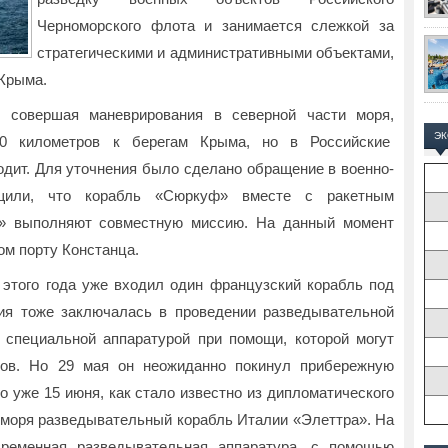
Черноморского флота и занимается слежкой за
стратегическими и административными объектами,
 Крыма.
совершая маневрирования в северной части моря,
Э
60 километров к берегам Крыма, но в Российские
одит. Для уточнения было сделано обращение в военно-
бщили, что корабль «Сюркуф» вместе с ракетным
ф» выполняют совместную миссию. На данный момент
ом порту Констанца.
этого года уже входил один французский корабль под
ия тоже заключалась в проведении разведывательной
 специальной аппаратурой при помощи, которой могут
лов. Но 29 мая он неожиданно покинул прибережную
о уже 15 июня, как стало известно из дипломатического
о моря разведывательный корабль Италии «Элеттра». На
временная разведывательная аппаратура, с помощью