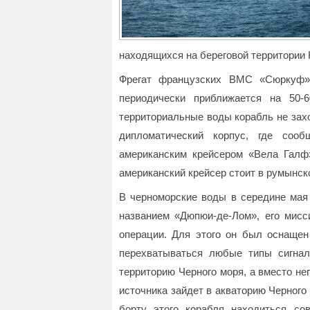
находящихся на береговой территории
Фрегат французских ВМС «Сюркуф» 
периодически приближается на 50-
территориальные воды корабль не зах
дипломатический корпус, где соо
американским крейсером «Вела Гал
американский крейсер стоит в румынск
В черноморские воды в середине мая 
названием «Дюпюи-де-Лом», его мисс
операции. Для этого он был оснащен
перехватываться любые типы сигна
территорию Черного моря, а вместо нег
источника зайдет в акваторию Черног
борту этого корабля находиться со