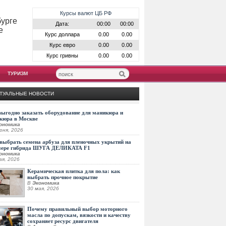
Курсы валют ЦБ РФ
бурге
Дата:
00:00
00:00
е
Курс доллара
0.00
0.00
Курс евро
0.00
0.00
Курс гривны
0.00
0.00
ТУРИЗМ
ТУАЛЬНЫЕ НОВОСТИ
выгодно заказать оборудование для маникюра и
кюра в Москве
ономика
юня, 2026
выбрать семена арбуза для пленочных укрытий на
мере гибрида ШУГА ДЕЛИКАТА F1
ономика
ая, 2026
Керамическая плитка для пола: как
выбрать прочное покрытие
В
Экономика
30 мая, 2026
Почему правильный выбор моторного
масла по допускам, вязкости и качеству
сохраняет ресурс двигателя