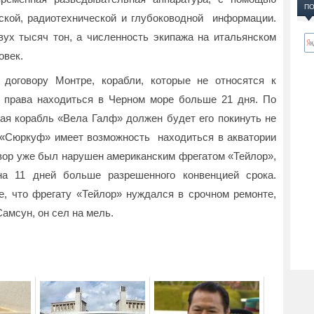
ПО
ской, радиотехнической и глубоководной информации.
х тысяч тон, а численность экипажа на итальянском
овек.
 договору Монтре, корабли, которые не относятся к
 права находиться в Черном море больше 21 дня. По
ая корабль «Вела Галф» должен будет его покинуть не
 «Сюркуф» имеет возможность находиться в акватории
овор уже был нарушен американским фрегатом «Тейлор»,
на 11 дней больше разрешенного конвенцией срока.
, что фрегату «Тейлор» нуждался в срочном ремонте,
Самсун, он сел на мель.