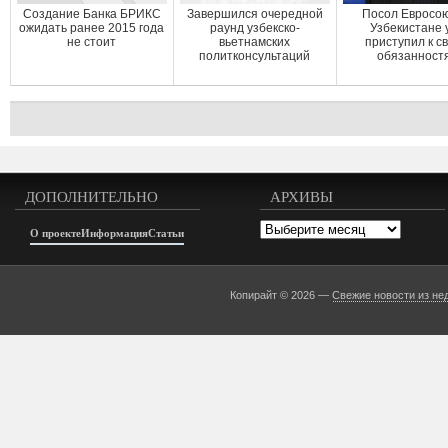
Создание Банка БРИКС
Завершился очередной
Посол Евросою
ожидать ранее 2015 года
раунд узбекско-
Узбекистане 
не стоит
вьетнамских
приступил к с
политконсультаций
обязанност
ДОПОЛНИТЕЛЬНО
АРХИВЫ
Архивы
О проекте
Информация
Статьи
Копирайт © 2026 —
Свежие новости из не