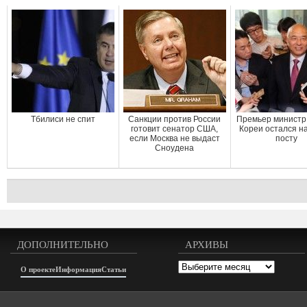
Тбилиси не спит
Санкции против России
Премьер минист
готовит сенатор США,
Кореи остался н
если Москва не выдаст
посту
Сноудена
ДОПОЛНИТЕЛЬНО
АРХИВЫ
Архивы
О проекте
Информация
Статьи