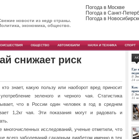
Погода в Москве
Погода в Санкт-Петер
Погода в Новосибирск
Свежие новости из недр страны.
Политика, экономика, общество.
РОИСШЕСТВИЯ
ОБЩЕСТВО
АВТОМОБИЛИ
НАУКА И ТЕХНИКА
СПОРТ
ай снижает риск
АК
Где 
педи
В
Эк
24 и
 кто знает, какую пользу или наоборот вред приносит
Как 
при
В
Эк
употребление зеленого и черного чая. Статистика
31 м
зывает, что в России один человек в год в среднем
вает 1,2кг чая.
Эти показания могут и радовать и
ать.
е многочисленных исследований, ученые отметили, что
ше всего заболеваний сахарным диабетом именно в тех