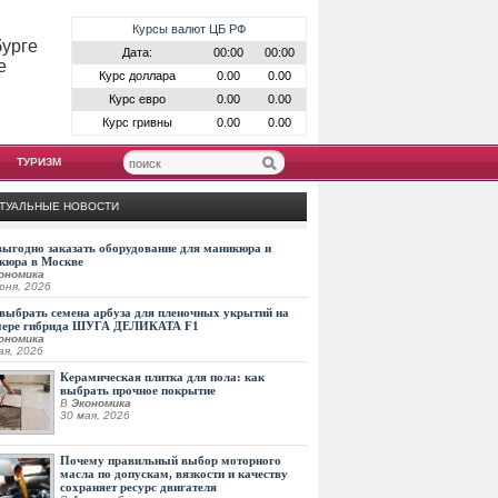
Курсы валют ЦБ РФ
бурге
Дата:
00:00
00:00
е
Курс доллара
0.00
0.00
Курс евро
0.00
0.00
Курс гривны
0.00
0.00
ТУРИЗМ
ТУАЛЬНЫЕ НОВОСТИ
выгодно заказать оборудование для маникюра и
кюра в Москве
ономика
юня, 2026
выбрать семена арбуза для пленочных укрытий на
мере гибрида ШУГА ДЕЛИКАТА F1
ономика
ая, 2026
Керамическая плитка для пола: как
выбрать прочное покрытие
В
Экономика
30 мая, 2026
Почему правильный выбор моторного
масла по допускам, вязкости и качеству
сохраняет ресурс двигателя