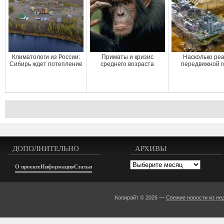
Климатологи из России:
Приматы и кризис
Насколько ре
Сибирь ждет потепление
среднего возраста
передвижной г
ДОПОЛНИТЕЛЬНО
АРХИВЫ
Архивы
О проекте
Информация
Статьи
Копирайт © 2026 —
Свежие новости из не