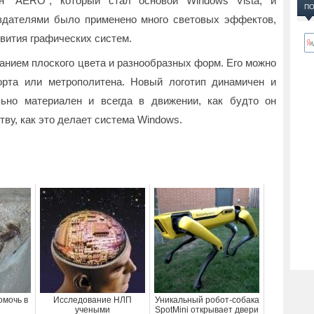
н “AERO”, который стал основой Windows Vista, и
ПО
оздателями было применено много световых эффектов,
звития графических систем.
анием плоского цвета и разнообразных форм. Его можно
орта или метрополитена. Новый логотип динамичен и
ьно материален и всегда в движении, как будто он
ву, как это делает система Windows.
омочь в
Исследование НЛП
Уникальный робот-собака
учеными
SpotMini открывает двери