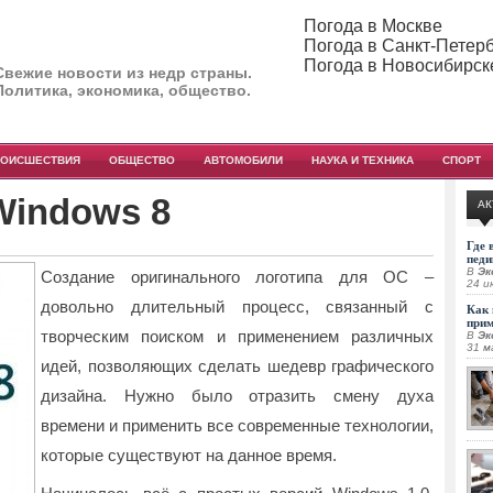
Погода в Москве
Погода в Санкт-Петер
Погода в Новосибирск
Свежие новости из недр страны.
Политика, экономика, общество.
РОИСШЕСТВИЯ
ОБЩЕСТВО
АВТОМОБИЛИ
НАУКА И ТЕХНИКА
СПОРТ
Windows 8
АК
Где 
педи
В
Эк
Создание оригинального логотипа для ОС –
24 и
довольно длительный процесс, связанный с
Как 
при
творческим поиском и применением различных
В
Эк
31 м
идей
, позволяющих сделать шедевр графического
дизайна. Нужно было отразить смену духа
времени и применить все современные технологии,
которые существуют на данное время.