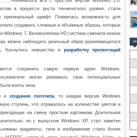
Начиналось всё с простых версий Windows 1.0,
отом в процессе роста технического уровня, стали
и оригинальный шрифт. Появилась возможность для
волило создавать сложные и объёмные образы, которые
 и Windows 7. Великолепная HD система сменила низкое
перь можно наблюдать реальный образ развевающегося
Э
д. Коснулось новшество и
разработку презентаций
раются сохранить самую первую идею Windows,
ьзователи могли развивать свои потенциальные
были взяты окна.
ия и
создания логотипа
, то каждая версия Windows
ную ступень, что отражалось на количестве цветов и
приходящих на смену простым картинкам. Длительное
ачительно, но с выпуском Windows XP, стал заметен
ьзованы градиенты, тени и изображение стало более