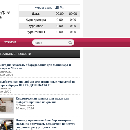
Курсы валют ЦБ РФ
бурге
Дата:
00:00
00:00
е
Курс доллара
0.00
0.00
Курс евро
0.00
0.00
Курс гривны
0.00
0.00
ТУРИЗМ
ТУАЛЬНЫЕ НОВОСТИ
выгодно заказать оборудование для маникюра и
кюра в Москве
ономика
юня, 2026
выбрать семена арбуза для пленочных укрытий на
мере гибрида ШУГА ДЕЛИКАТА F1
ономика
ая, 2026
Керамическая плитка для пола: как
выбрать прочное покрытие
В
Экономика
30 мая, 2026
Почему правильный выбор моторного
масла по допускам, вязкости и качеству
сохраняет ресурс двигателя