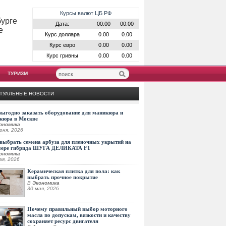
Курсы валют ЦБ РФ
бурге
Дата:
00:00
00:00
е
Курс доллара
0.00
0.00
Курс евро
0.00
0.00
Курс гривны
0.00
0.00
ТУРИЗМ
ТУАЛЬНЫЕ НОВОСТИ
выгодно заказать оборудование для маникюра и
кюра в Москве
ономика
юня, 2026
выбрать семена арбуза для пленочных укрытий на
мере гибрида ШУГА ДЕЛИКАТА F1
ономика
ая, 2026
Керамическая плитка для пола: как
выбрать прочное покрытие
В
Экономика
30 мая, 2026
Почему правильный выбор моторного
масла по допускам, вязкости и качеству
сохраняет ресурс двигателя