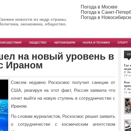
Погода в Москве
Погода в Санкт-Петер
Погода в Новосибирск
Свежие новости из недр страны.
Политика, экономика, общество.
РОИСШЕСТВИЯ
ОБЩЕСТВО
АВТОМОБИЛИ
НАУКА И ТЕХНИКА
СПОРТ
шел на новый уровень в
АК
с Ираном
Где 
педи
В
Эк
24 и
Совсем недавно Роскосмос получил санкции от
Как 
при
В
Эк
США, реагируя на этот факт, Россия заявила что
31 м
хочет выйти на новую ступень в сотрудничестве с
Ираном.
По словам журналистов, Роскосмос решил заявить
о сотрудничестве с космическим агентством