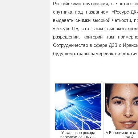
Российскими спутниками, в частности
спутника под названием «Ресурс-ДК
выдавать снимки высокой четкости, п
«Ресурс-П», это также высокотехно
разрешении, критерии там примерн
Сотрудничество в сфере ДЗЗ с Иранск
будущем страны намереваются достич
Установлен рекорд
А Вы снимаете ма
передачи данных —
ночь?