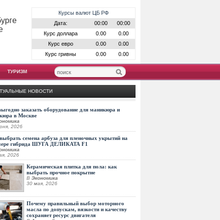
Курсы валют ЦБ РФ
бурге
Дата:
00:00
00:00
е
Курс доллара
0.00
0.00
Курс евро
0.00
0.00
Курс гривны
0.00
0.00
ТУРИЗМ
ТУАЛЬНЫЕ НОВОСТИ
выгодно заказать оборудование для маникюра и
кюра в Москве
ономика
юня, 2026
выбрать семена арбуза для пленочных укрытий на
мере гибрида ШУГА ДЕЛИКАТА F1
ономика
ая, 2026
Керамическая плитка для пола: как
выбрать прочное покрытие
В
Экономика
30 мая, 2026
Почему правильный выбор моторного
масла по допускам, вязкости и качеству
сохраняет ресурс двигателя