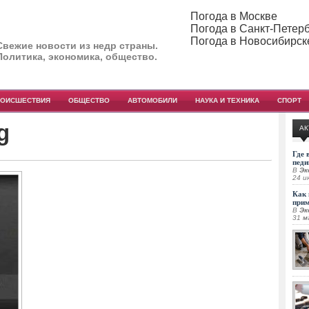
Погода в Москве
Погода в Санкт-Петер
Погода в Новосибирск
Свежие новости из недр страны.
Политика, экономика, общество.
РОИСШЕСТВИЯ
ОБЩЕСТВО
АВТОМОБИЛИ
НАУКА И ТЕХНИКА
СПОРТ
g
АК
Где 
педи
В
Эк
24 и
Как 
при
В
Эк
31 м