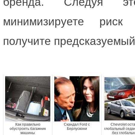
бренда. Следуя эт
минимизируете риск
получите предсказуемый
Как правильно
Скандал Ford с
Chevrolet ост
обустроить багажник
Берлускони
глобальный седан
машины
без глобальн