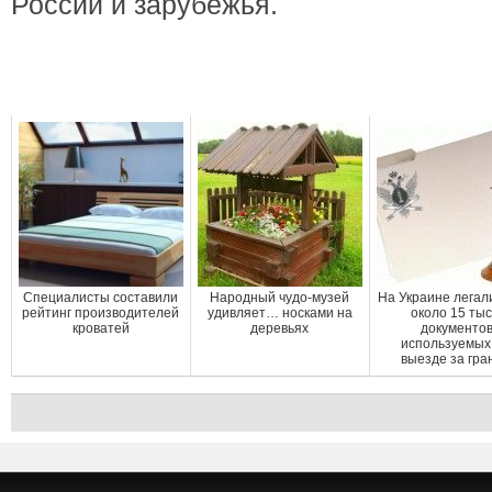
России и зарубежья.
Cпециалисты составили
Народный чудо-музей
На Украине легал
рейтинг производителей
удивляет… носками на
около 15 ты
кроватей
деревьях
документов
используемых
выезде за гра