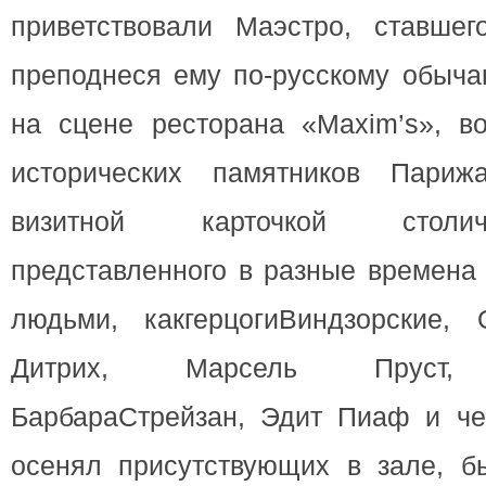
приветствовали Маэстро, ставше
преподнеся ему по-русскому обыча
на сцене ресторана «Maxim’s», в
исторических памятников Пари
визитной карточкой столи
представленного в разные времена
людьми, какгерцогиВиндзорские,
Дитрих, Марсель Пруст, Б
БарбараСтрейзан, Эдит Пиаф и чей
осенял присутствующих в зале, б