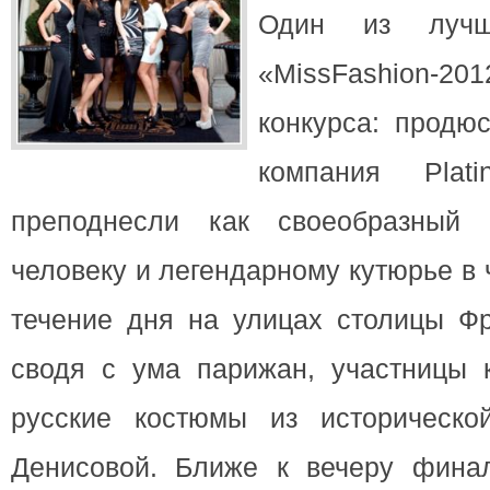
Один из луч
«MissFashion-20
конкурса:
продю
компания Plati
преподнесли как своеобразный 
человеку и легендарному кутюрье в 
течение дня на улицах столицы Фр
сводя с ума парижан, участницы к
русские костюмы из историческо
Денисовой. Ближе к вечеру финали