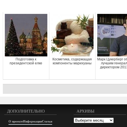
Подготовка к
Косметика, содержащая
Марк Цукерберг о
президентской елке
компоненты марихуаны
лучшим генера
директором 2013
ДОПОЛНИТЕЛЬНО
АРХИВЫ
Архивы
О проекте
Информация
Статьи