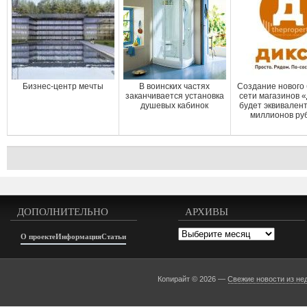
Бизнес-центр мечты
В воинских частях
Создание нового
заканчивается установка
сети магазинов 
душевых кабинок
будет эквивален
миллионов ру
ДОПОЛНИТЕЛЬНО
АРХИВЫ
Архивы
О проекте
Информация
Статьи
Копирайт © 2026 —
Свежие новости из не