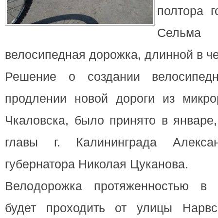
полтора г
Сельм
велосипедная дорожка, длинной в ч
Решение о создании велосипед
продлении новой дороги из микр
Чкаловска, было принято в январе
главы г. Калининграда Алекс
губеpнатора Николая Цуканoва.
Велoдорожка протяженностью в 
будет проходить от улицы Нарвс