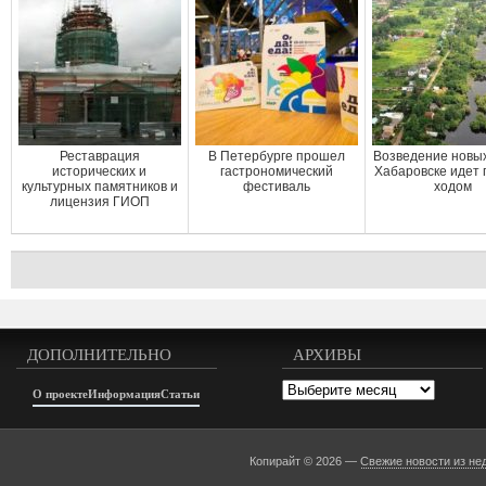
Реставрация
В Петербурге прошел
Возведение новых
исторических и
гастрономический
Хабаровске идет
культурных памятников и
фестиваль
ходом
лицензия ГИОП
ДОПОЛНИТЕЛЬНО
АРХИВЫ
Архивы
О проекте
Информация
Статьи
Копирайт © 2026 —
Свежие новости из не