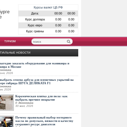
Курсы валют ЦБ РФ
бурге
Дата:
00:00
00:00
е
Курс доллара
0.00
0.00
Курс евро
0.00
0.00
Курс гривны
0.00
0.00
ТУРИЗМ
ТУАЛЬНЫЕ НОВОСТИ
выгодно заказать оборудование для маникюра и
кюра в Москве
ономика
юня, 2026
выбрать семена арбуза для пленочных укрытий на
мере гибрида ШУГА ДЕЛИКАТА F1
ономика
ая, 2026
Керамическая плитка для пола: как
выбрать прочное покрытие
В
Экономика
30 мая, 2026
Почему правильный выбор моторного
масла по допускам, вязкости и качеству
сохраняет ресурс двигателя