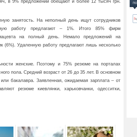
яч, в 9% предложений обещают и более 12 тысяч грн.
ПО
лную занятость. На неполный день ищут сотрудников
тную работу предлагают – 1%. Итого 85% фирм
рмацевта на полный день. Немало предложений на
ик (6%). Удаленную работу предлагают лишь несколько
ьности женские. Поэтому и 75% резюме на порталах
ого пола. Средний возраст от 26 до 35 лет. В основном
или бакалавра. Заявленная, ожидаемая зарплата – от
вляют резюме киевлянки, харьковчанки, одесситки,