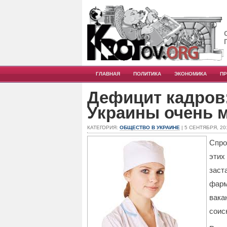
ГЛАВНАЯ
ПОЛИТИКА
ЭКОНОМИКА
П
Дефицит кадров:
Украины очень 
КАТЕГОРИЯ:
ОБЩЕСТВО В УКРАИНЕ
| 5 СЕНТЯБРЯ, 20
Спро
эти
заст
фарм
вак
соис