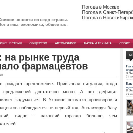
Погода в Москве
Погода в Санкт-Петер
Погода в Новосибирск
Свежие новости из недр страны.
Политика, экономика, общество.
РОИСШЕСТВИЯ
ОБЩЕСТВО
АВТОМОБИЛИ
НАУКА И ТЕХНИКА
СПОРТ
 на рынке труда
АК
мало фармацевтов
Где 
педи
В
Эк
18
24 и
с рождает предложение. Привычная ситуация, когда
Как 
при
В
Эк
х предложений достаточно много. А вот дефицит
31 м
авляет задуматься. В Украине нехватка провизоров и
ацевтов наблюдается не первый год.
Анализируя базу
ансий, видно – вакансий гораздо больше, чем
кателей.