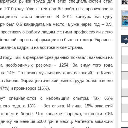
иряться рынок труда для этих специальностей стал
в 2010 году. Уже с тех пор безработных провизоров и
мацевтов стало немного. В 2011 конкурс на одну
» был 0,6 кандидата на место, а уже через год – 0,9.
 престижную работу людям с этими профессиями легко
 большой спрос на фармацевтов был в столице Украины.
Э
овались кадры и на востоке и юге страны.
 году. Так, в феврале срез данных показал: вакансий на
а необходимых резюме – 1254. За зиму того года
на 14%. По-прежнему львиная доля вакансий – в Киеве
 во Львове. Фармацевтический рынок труда больше всего
47%) и провизоров (16%).
рут специалистов с небольшим опытом. Так, 66%
дного года, а 18% — без опыта. И лишь 15% вакансий
т шести более. Что касается зарплат, то почти 70%
днику не меньше 5000 грн. в месяц. Четверть вакансий