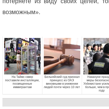
потеряете из виду своих целей, то
возможным».
На Таймс-сквер
Бельгийский суд признал
Накануне праз
поставили инсталляции,
принцесс из ОАЭ
меры безопасно
посвященные
виновными в унижении
Узбекистане усил
иммигрантам
людей почти через 10 лет
больше, чем в п
году