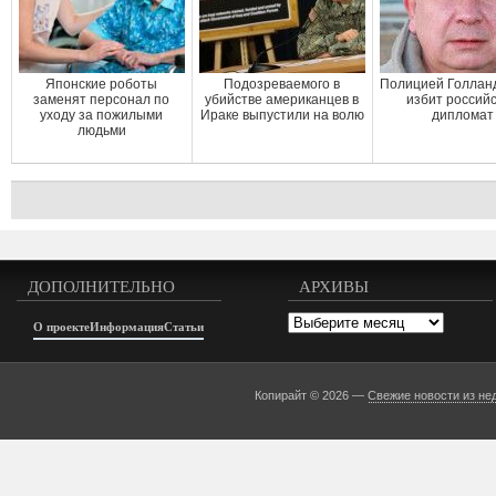
Японские роботы
Подозреваемого в
Полицией Голлан
заменят персонал по
убийстве американцев в
избит россий
уходу за пожилыми
Ираке выпустили на волю
дипломат
людьми
ДОПОЛНИТЕЛЬНО
АРХИВЫ
Архивы
О проекте
Информация
Статьи
Копирайт © 2026 —
Свежие новости из не