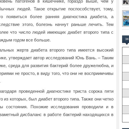
ровень патогенов в кишечнике, гораздо выше, чем у
бычных людей. Такое открытие поспособствует, тому,
то появиться более ранняя диагностика диабета, а
следствие этого, болезнь начнут раньше лечить. Тем
олее что число людей имеющих диабет второго типа с
аждым годом все больше.
Э
альных жертв диабета второго типа имеется высокий
ике, утверждает автор исследований Юнь Вань. – Таким
ике, среда для развития бактерий более дружелюбна, и
риями не просто, в виду того, что они не восприимчивы
.
годаря проведенной диагностике триста сорока пяти
о из которых, был диабет второго типа. Также они четко
ры состояния. Похожие исследования проводили и в
заметный дисбаланс в работе бактерий находящихся в