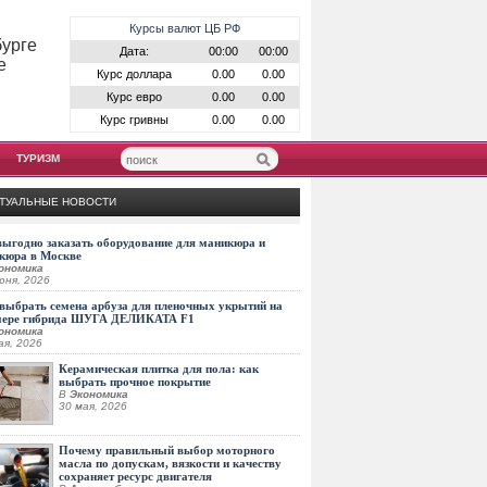
Курсы валют ЦБ РФ
бурге
Дата:
00:00
00:00
е
Курс доллара
0.00
0.00
Курс евро
0.00
0.00
Курс гривны
0.00
0.00
ТУРИЗМ
ТУАЛЬНЫЕ НОВОСТИ
выгодно заказать оборудование для маникюра и
кюра в Москве
ономика
юня, 2026
выбрать семена арбуза для пленочных укрытий на
мере гибрида ШУГА ДЕЛИКАТА F1
ономика
ая, 2026
Керамическая плитка для пола: как
выбрать прочное покрытие
В
Экономика
30 мая, 2026
Почему правильный выбор моторного
масла по допускам, вязкости и качеству
сохраняет ресурс двигателя