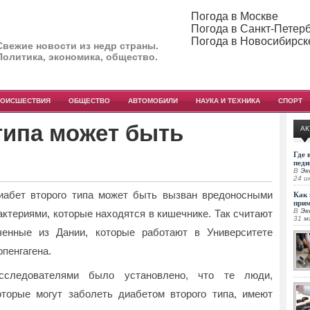
Погода в Москве
Погода в Санкт-Петер
Погода в Новосибирск
Свежие новости из недр страны.
Политика, экономика, общество.
РОИСШЕСТВИЯ
ОБЩЕСТВО
АВТОМОБИЛИ
НАУКА И ТЕХНИКА
СПОРТ
типа может быть
АК
Где 
педи
В
Эк
24 и
иабет второго типа может быть вызван вредоносными
Как 
при
В
Эк
актериями, которые находятся в кишечнике. Так считают
31 м
ченные из Дании, которые работают в Университете
опенгагена.
сследователями было установлено, что те люди,
оторые могут заболеть диабетом второго типа, имеют