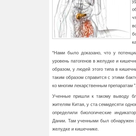
у
о
ч
в
б
к
“Нами было доказано, что у потенци
уровень патогенов в желудке и кишечн
образом, у людей этого типа в кишечн
таким образом справится с этими бакте
ко многим лекарственным препаратам ”
Ученные пришли к такому выводу бла
жителям Китая, у ста семидесяти одног
определили биологические индикато
Дании. Там ученными был обнаружен 
желудке и кишечнике.