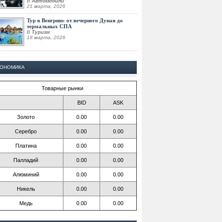
В
Автомобили
21 марта, 2026
Тур в Венгрию: от вечернего Дуная до
термальных СПА
В
Туризм
18 марта, 2026
КОНОМИКА
Товарные рынки
BID
ASK
Золото
0.00
0.00
Серебро
0.00
0.00
Платина
0.00
0.00
Палладий
0.00
0.00
Алюминий
0.00
0.00
Никель
0.00
0.00
Медь
0.00
0.00