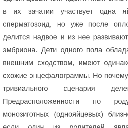
в их зачатии участвует одна я
сперматозоид, но уже после опло
делится надвое и из нее развиваю
эмбриона. Дети одного пола облад
внешним сходством, имеют одина
схожие энцефалограммы. Но почему 
тривиального сценария деле
Предрасположенности по р
монозиготных (однояйцевых) близн
если один из родителей явля