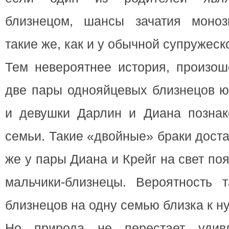
близнецом, шансы зачатия моноз
такие же, как и у обычной супружеск
Тем невероятнее история, произо
две пары однояйцевых близнецов ю
и девушки Дарлин и Диана познак
семьи. Такие «двойные» браки доста
же у пары Диана и Крейг на свет п
мальчики-близнецы. Вероятность т
близнецов на одну семью близка к н
Но природа не перестает удив