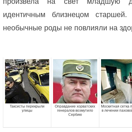
произвела на свет младшую д
идентичным близнецом старшей. 
необычные роды не повлияли на здо
Таксисты перекрыли
Оправдание хорватских
Москитная сетка 
улицы
генералов возмутило
в лечении пахово
Сербию