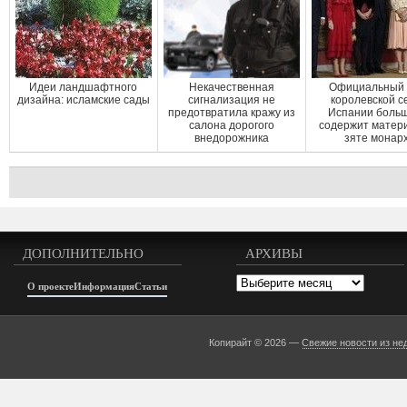
Идеи ландшафтного
Некачественная
Официальный 
дизайна: исламские сады
сигнализация не
королевской с
предотвратила кражу из
Испании боль
салона дорогого
содержит матер
внедорожника
зяте монар
ДОПОЛНИТЕЛЬНО
АРХИВЫ
Архивы
О проекте
Информация
Статьи
Копирайт © 2026 —
Свежие новости из не