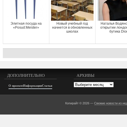
Элитная посуда на
Новый учебный год
Наталья Водяно
«Posud:Meister»
начнется в обновленных
открытии лондо
школах
бутика Dio
ДОПОЛНИТЕЛЬНО
АРХИВЫ
Архивы
О проекте
Информация
Статьи
Копирайт © 2026 —
Свежие новости из не