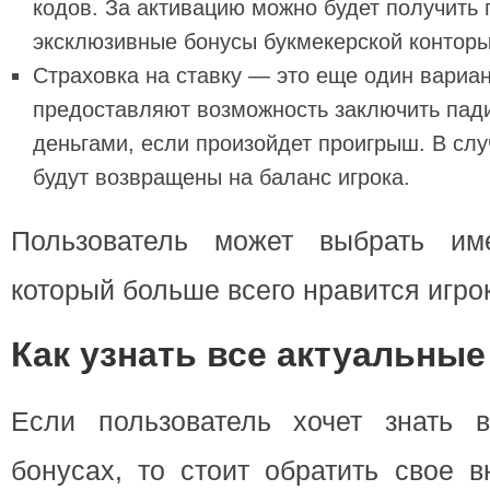
кодов. За активацию можно будет получить
эксклюзивные бонусы букмекерской конторы
Страховка на ставку — это еще один вариан
предоставляют возможность заключить пади
деньгами, если произойдет проигрыш. В слу
будут возвращены на баланс игрока.
Пользователь может выбрать име
который больше всего нравится игрок
Как узнать все актуальны
Если пользователь хочет знать 
бонусах, то стоит обратить свое 