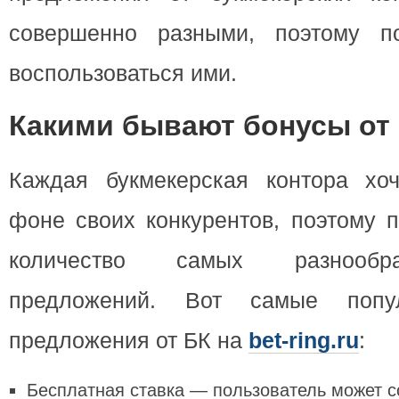
совершенно разными, поэтому по
воспользоваться ими.
Какими бывают бонусы от
Каждая букмекерская контора хо
фоне своих конкурентов, поэтому 
количество самых разнообр
предложений. Вот самые попу
предложения от БК на
bet-ring.ru
:
Бесплатная ставка — пользователь может 