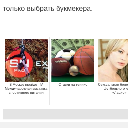
только выбрать букмекера.
В Москве пройдет IV
Ставки на теннис
Сексуальная бол
Международная выставка
футбольного к
спортивного питания
«Лацио»