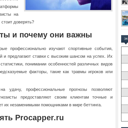
атформы
зисты на
у стоит доверять?
сты и почему они важны
Э
орые профессионально изучают спортивные события,
й и предлагают ставки с высоким шансом на успех. Их
 статистики, понимании особенностей различных видов
редсказуемые факторы, такие как травмы игроков или
на удачу, профессиональные прогнозы позволяют
гнозисты предоставляют своим клиентам точные и
ет их незаменимыми помощниками в мире беттинга.
ять Procapper.ru