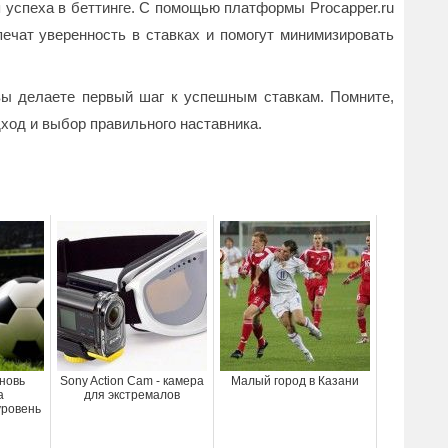
я успеха в беттинге. С помощью платформы Procapper.ru
печат уверенность в ставках и помогут минимизировать
вы делаете первый шаг к успешным ставкам. Помните,
дход и выбор правильного наставника.
вновь
Sony Action Cam - камера
Малый город в Казани
а
для экстремалов
ровень