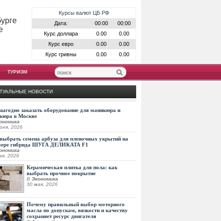
Курсы валют ЦБ РФ
бурге
Дата:
00:00
00:00
е
Курс доллара
0.00
0.00
Курс евро
0.00
0.00
Курс гривны
0.00
0.00
ТУРИЗМ
ТУАЛЬНЫЕ НОВОСТИ
выгодно заказать оборудование для маникюра и
кюра в Москве
ономика
юня, 2026
выбрать семена арбуза для пленочных укрытий на
мере гибрида ШУГА ДЕЛИКАТА F1
ономика
ая, 2026
Керамическая плитка для пола: как
выбрать прочное покрытие
В
Экономика
30 мая, 2026
Почему правильный выбор моторного
масла по допускам, вязкости и качеству
сохраняет ресурс двигателя