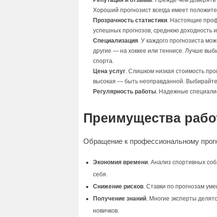
Репутация и отзывы
. Прежде чем доверять
Хороший прогнозист всегда имеет положит
Прозрачность статистики
. Настоящие проф
успешных прогнозов, среднюю доходность и 
Специализация
. У каждого прогнозиста мо
другие — на хоккее или теннисе. Лучше вы
спорта.
Цена услуг
. Слишком низкая стоимость про
высокая — быть неоправданной. Выбирайте 
Регулярность работы
. Надежные специалис
Преимущества рабо
Обращение к профессиональному прогн
Экономия времени
. Анализ спортивных соб
себя.
Снижение рисков
. Ставки по прогнозам ум
Получение знаний
. Многие эксперты делят
новичков.