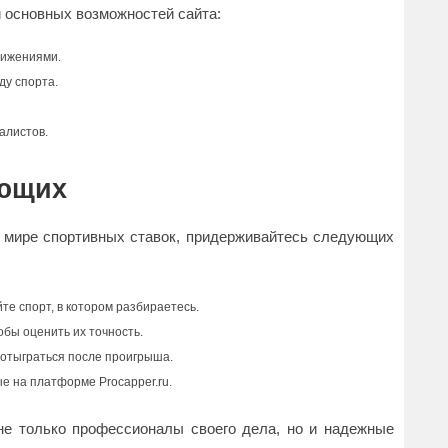
и основных возможностей сайта:
тижениями.
ду спорта.
алистов.
ающих
в мире спортивных ставок, придерживайтесь следующих
те спорт, в котором разбираетесь.
обы оценить их точность.
 отыграться после проигрыша.
е на платформе Procapper.ru.
не только профессионалы своего дела, но и надежные