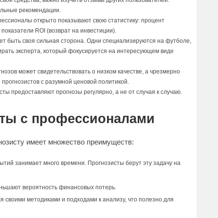
 свои средства, важно изучить отзывы других пользователей.
ельные рекомендации.
ессионалы открыто показывают свою статистику: процент
показатели ROI (возврат на инвестиции).
жет быть своя сильная сторона. Одни специализируются на футболе,
бирать эксперта, который фокусируется на интересующем виде
гнозов может свидетельствовать о низком качестве, а чрезмерно
прогнозистов с разумной ценовой политикой.
ты предоставляют прогнозы регулярно, а не от случая к случаю.
ты с профессионалами
озисту имеет множество преимуществ:
ытий занимает много времени. Прогнозисты берут эту задачу на
еньшают вероятность финансовых потерь.
ся своими методиками и подходами к анализу, что полезно для