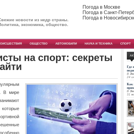
Погода в Москве
Погода в Санкт-Петер
Погода в Новосибирск
Свежие новости из недр страны.
Политика, экономика, общество.
РОИСШЕСТВИЯ
ОБЩЕСТВО
АВТОМОБИЛИ
НАУКА И ТЕХНИКА
СПОРТ
сты на спорт: секреты
АК
найти
Где 
педи
В
Эк
24 и
пулярным
Как 
при
В
Эк
. В мире
31 м
нимают
которые
ортивной
вешенные
особенно