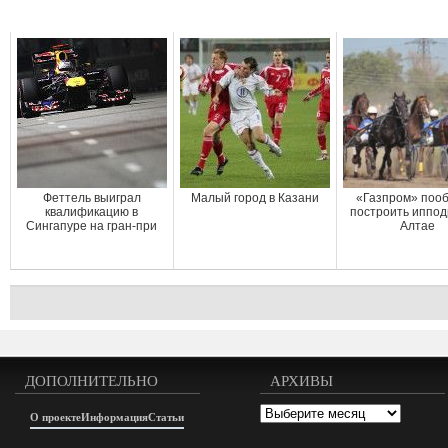
Феттель выиграл
Малый город в Казани
«Газпром» поо
квалификацию в
построить иппод
Сингапуре на гран-при
Алтае
ДОПОЛНИТЕЛЬНО
АРХИВЫ
Архивы
О проекте
Информация
Статьи