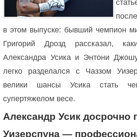
ста
после
в этом выпуске: бывший чемпион м
Григорий Дрозд рассказал, к
Александра Усика и Энтони Джош
легко разделался с Чаззом Уизер
велики шансы Усика стать ч
супертяжелом весе.
Александр Усик досрочно 
Уизерспуна — профессион