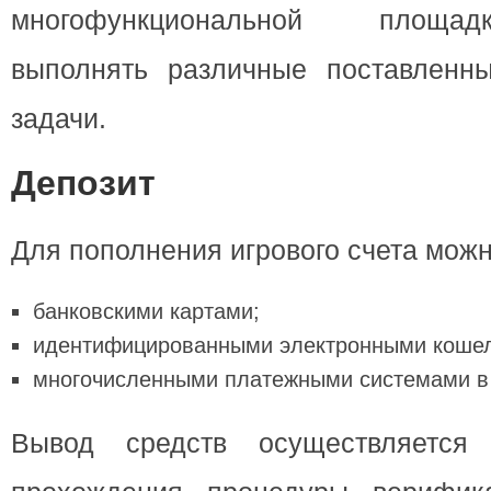
многофункциональной площад
выполнять различные поставленн
задачи.
Депозит
Для пополнения игрового счета можн
банковскими картами;
идентифицированными электронными кошел
многочисленными платежными системами в 
Вывод средств осуществляется