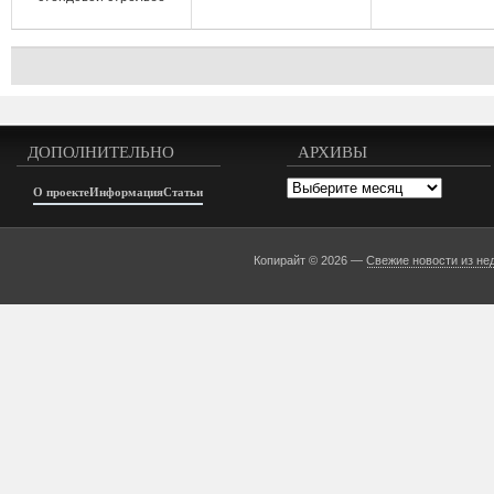
ДОПОЛНИТЕЛЬНО
АРХИВЫ
Архивы
О проекте
Информация
Статьи
Копирайт © 2026 —
Свежие новости из не