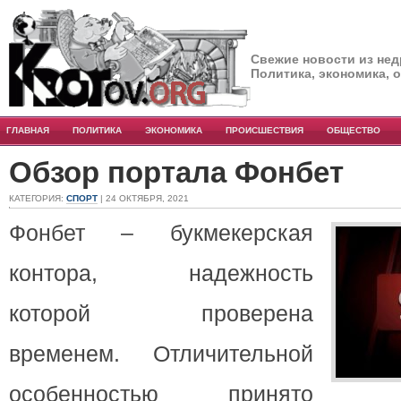
Свежие новости из нед
Политика, экономика, 
ГЛАВНАЯ
ПОЛИТИКА
ЭКОНОМИКА
ПРОИСШЕСТВИЯ
ОБЩЕСТВО
Обзор портала Фонбет
КАТЕГОРИЯ:
СПОРТ
| 24 ОКТЯБРЯ, 2021
Фонбет – букмекерская
контора, надежность
которой проверена
временем. Отличительной
особенностью принято